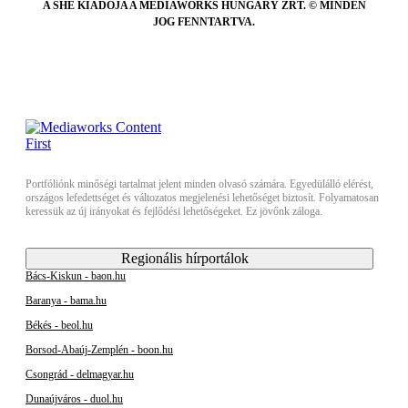
A SHE KIADÓJA A MEDIAWORKS HUNGARY ZRT. © MINDEN
JOG FENNTARTVA.
Portfóliónk minőségi tartalmat jelent minden olvasó számára. Egyedülálló elérést,
országos lefedettséget és változatos megjelenési lehetőséget biztosít. Folyamatosan
keressük az új irányokat és fejlődési lehetőségeket. Ez jövőnk záloga.
Regionális hírportálok
Bács-Kiskun - baon.hu
Baranya - bama.hu
Békés - beol.hu
Borsod-Abaúj-Zemplén - boon.hu
Csongrád - delmagyar.hu
Dunaújváros - duol.hu