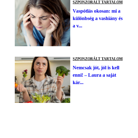
SZPONZORÁLT TARTALOM
Vaspótlás okosan: mi a
különbség a vashiány és
a v...
SZPONZORÁLT TARTALOM
Nemcsak jót, jól is kell
enni! – Laura a saját
kár...