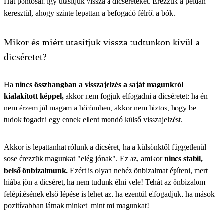
Hát pontosan így utasítjuk vissza a dicséreteket. Érezzük a példán
keresztül, ahogy szinte lepattan a befogadó félről a bók.
Mikor és miért utasítjuk vissza tudtunkon kívül a
dicséretet?
Ha
nincs összhangban a visszajelzés a saját magunkról
kialakított képpel,
akkor nem fogjuk elfogadni a dicséretet: ha én
nem érzem jól magam a bőrömben, akkor nem biztos, hogy be
tudok fogadni egy ennek ellent mondó külső visszajelzést.
Akkor is lepattanhat rólunk a dicséret, ha a külsőnktől függetlenül
sose érezzük magunkat "elég jónak". Ez az, amikor
nincs stabil,
belső önbizalmunk.
Ezért is olyan nehéz önbizalmat építeni, mert
hiába jön a dicséret, ha nem tudunk élni vele! Tehát az önbizalom
felépítésének első lépése is lehet az, ha ezentúl elfogadjuk, ha mások
pozitívabban látnak minket, mint mi magunkat!