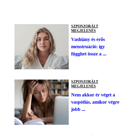
SZPONZORÁLT
MEGJELENÉS
Vashiány és erős
menstruáció: így
függhet össze a ...
SZPONZORÁLT
MEGJELENÉS
Nem akkor ér véget a
vaspótlás, amikor végre
jobb ...