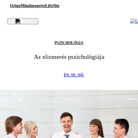
Origo
Mindmegette
Life
She
PSZICHOLÓGIA
Az elismerés pszichológiája
ÉN. TE. NŐ.