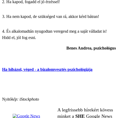
2. Ha kapod, fogadd el jó érzéssel!
3. Ha nem kapod, de szükséged van rá, akkor kérd bátran!
4. És alkalomadtán nyugodtan veregesd meg a saját válladat is!
Hidd el, jól fog esni.
Benes Andrea, pszichológus
Ha hibázol, véged - a bizalomvesztés pszichológiája
N
yitókép: iStockphoto
A legfrissebb hírekért kövess
minket a
SHE
Google News