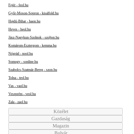
Fejér - feol.hu
Győr-Moson-Sopron - kisalfold.hu
Hajdú-Bihar - haon.hu
Heves - heol.hu
Jász-Nagykun-Szolnok - szoljon.hu
Komárom-Esztergom - kemma.hu
Nógrád - nool.hu
Somogy - sonline.hu
Szabolcs-Szatmár-Bereg - szon.hu
Tolna - teol.hu
Vas - vaol.hu
Veszprém - veol.hu
Zala - zaol.hu
Közélet
Gazdaság
Magazin
Bulvár