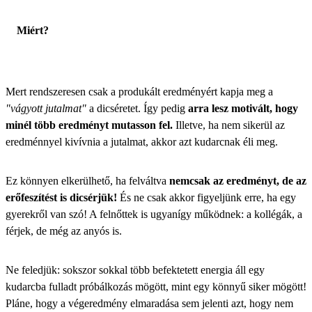
Miért?
Mert rendszeresen csak a produkált eredményért kapja meg a
"vágyott jutalmat"
a dicséretet. Így pedig
arra lesz motivált, hogy
minél több eredményt mutasson fel.
Illetve, ha nem sikerül az
eredménnyel kivívnia a jutalmat, akkor azt kudarcnak éli meg.
Ez könnyen elkerülhető, ha felváltva
nemcsak az eredményt, de az
erőfeszítést is dicsérjük!
És ne csak akkor figyeljünk erre, ha egy
gyerekről van szó! A felnőttek is ugyanígy működnek: a kollégák, a
férjek, de még az anyós is.
Ne feledjük: sokszor sokkal több befektetett energia áll egy
kudarcba fulladt próbálkozás mögött, mint egy könnyű siker mögött!
Pláne, hogy a végeredmény elmaradása sem jelenti azt, hogy nem