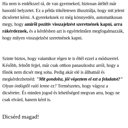
Ha nem is emlékszel rá, de van gyermeked, biztosan átéltél már
hasonló helyzetet. Ez a példa tökéletesen illusztrálja, hogy mit jelent
dicséretet kérni. A gyerekeknek ez még könnyedén, automatikusan
megy, hogy
amiről pozitív visszajelzést szeretnének kapni, arra
rákérdeznek,
és a kérdésben azt is egyértelműen megfogalmazzák,
hogy milyen visszajelzést szeretnének kapni.
Szinte biztos, hogy valamikor régen te is éltél ezzel a módszerrel.
Később, felnőtt fejjel, már csak otthon panaszkodsz arról, hogy a
főnök nem dicsér meg soha. Pedig akár elé is állhatnál és
megkérdezhetnéd:
"Mit gondolsz, jól végeztem el ezt a feladatot?"
Olyan ördögtől való lenne ez?
Természetes, hogy vágysz a
dicséretre. És minden jogod és lehetőséged megvan arra, hogy ne
csak elvárd, hanem kérd is.
Dicsérd magad!