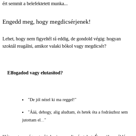
ért semmit a belefektetett munka...
Engedd meg, hogy megdicsérjenek!
Lehet, hogy nem figyeltél rá eddig, de gondold végig: hogyan
szoktál reagálni, amikor valaki bókol vagy megdicsér?
Elfogadod vagy elutasítod?
"De jól nézel ki ma reggel!"
"Ááá, dehogy, alig aludtam, és hetek óta a fodrászhoz sem
jutottam el..."