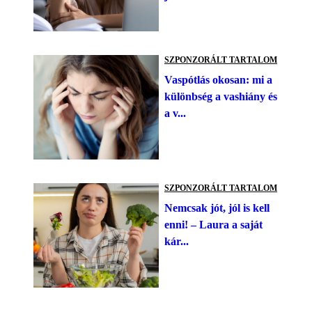
SZPONZORÁLT TARTALOM
Vaspótlás okosan: mi a
különbség a vashiány és
a v...
SZPONZORÁLT TARTALOM
Nemcsak jót, jól is kell
enni! – Laura a saját
kár...