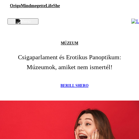
Origo
Mindmegette
Life
She
MÚZEUM
Csigaparlament és Erotikus Panoptikum:
Múzeumok, amiket nem ismertél!
BERILL SHERO