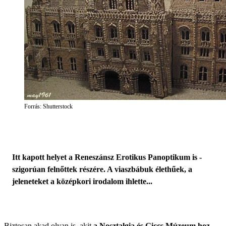
Forrás: Shutterstock
Itt kapott helyet a Reneszánsz Erotikus Panoptikum is -
szigorúan felnőttek részére. A viaszbábuk élethűek, a
jeleneteket a középkori irodalom ihlette...
Biztosan akad olyan is, akit
a Nosztalgia és Giccs Múzeum hoz