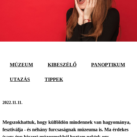
MÚZEUM
KIBESZÉLŐ
PANOPTIKUM
UTAZÁS
TIPPEK
2022.11.11.
Megszokhattuk, hogy külföldön mindennek van hagyománya,
fesztiválja - és néhány furcsaságnak múzeuma is. Ma érdekes
(vagy épp bizarr) múzeumokból hoztam nektek egy