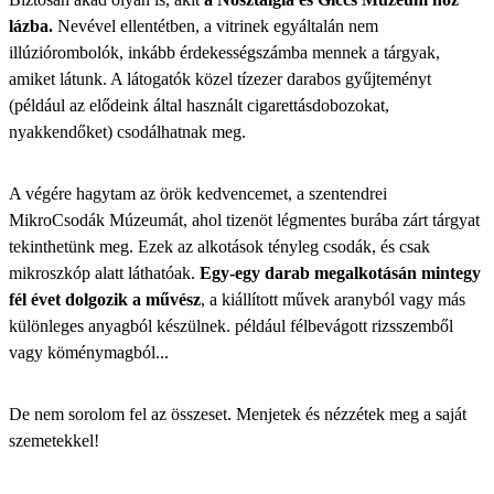
lázba.
Nevével ellentétben, a vitrinek egyáltalán nem
illúziórombolók, inkább érdekességszámba mennek a tárgyak,
amiket látunk. A látogatók közel tízezer darabos gyűjteményt
(például az elődeink által használt cigarettásdobozokat,
nyakkendőket) csodálhatnak meg.
A végére hagytam az örök kedvencemet, a szentendrei
MikroCsodák Múzeumát, ahol tizenöt légmentes burába zárt tárgyat
tekinthetünk meg. Ezek az alkotások tényleg csodák, és csak
mikroszkóp alatt láthatóak.
Egy-egy darab megalkotásán mintegy
fél évet dolgozik a művész
, a kiállított művek aranyból vagy más
különleges anyagból készülnek. például félbevágott rizsszemből
vagy köménymagból...
De nem sorolom fel az összeset. Menjetek és nézzétek meg a saját
szemetekkel!