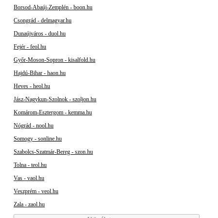
Borsod-Abaúj-Zemplén - boon.hu
Csongrád - delmagyar.hu
Dunaújváros - duol.hu
Fejér - feol.hu
Győr-Moson-Sopron - kisalfold.hu
Hajdú-Bihar - haon.hu
Heves - heol.hu
Jász-Nagykun-Szolnok - szoljon.hu
Komárom-Esztergom - kemma.hu
Nógrád - nool.hu
Somogy - sonline.hu
Szabolcs-Szatmár-Bereg - szon.hu
Tolna - teol.hu
Vas - vaol.hu
Veszprém - veol.hu
Zala - zaol.hu