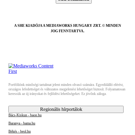
A SHE KIADÓJA A MEDIAWORKS HUNGARY ZRT. © MINDEN
JOG FENNTARTVA.
Portfóliónk minőségi tartalmat jelent minden olvasó számára. Egyedülálló elérést,
országos lefedettséget és változatos megjelenési lehetőséget biztosít. Folyamatosan
keressük az új irányokat és fejlődési lehetőségeket. Ez jövőnk záloga.
Regionális hírportálok
Bács-Kiskun - baon.hu
Baranya - bama.hu
Békés - beol.hu