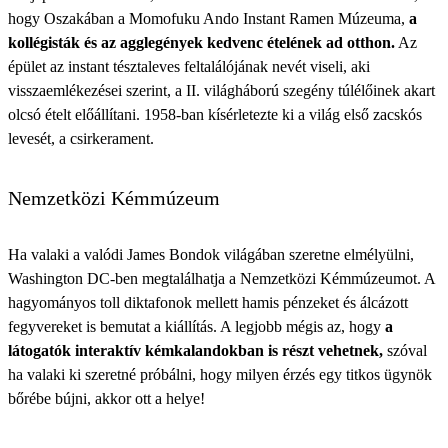
hogy Oszakában a Momofuku Ando Instant Ramen Múzeuma,
a
kollégisták és az agglegények kedvenc ételének ad otthon.
Az
épület az instant tésztaleves feltalálójának nevét viseli, aki
visszaemlékezései szerint, a II. világháború szegény túlélőinek akart
olcsó ételt előállítani. 1958-ban kísérletezte ki a világ első zacskós
levesét, a csirkerament.
Nemzetközi Kémmúzeum
Ha valaki a valódi James Bondok világában szeretne elmélyülni,
Washington DC-ben megtalálhatja a Nemzetközi Kémmúzeumot. A
hagyományos toll diktafonok mellett hamis pénzeket és álcázott
fegyvereket is bemutat a kiállítás. A legjobb mégis az, hogy
a
látogatók interaktív kémkalandokban is részt vehetnek,
szóval
ha valaki ki szeretné próbálni, hogy milyen érzés egy titkos ügynök
bőrébe bújni, akkor ott a helye!