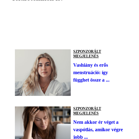
SZPONZORÁLT
MEGJELENÉS
Vashiány és erős
menstruáció: így
függhet össze a ...
SZPONZORÁLT
MEGJELENÉS
Nem akkor ér véget a
vaspótlás, amikor végre
jobb ...