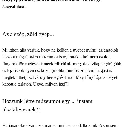
összeállítást.
Az a szép, zöld gyep...
Mi itthon alig várjuk, hogy ne kelljen a gyepet nyírni, az angolok
viszont még fűnyíró múzeumot is nyitottak, ahol
nem csak
a
fűnyírók történetével
ismerkedhetünk meg
, de a világ legdrágább
és legkisebb ilyen eszközét (utóbbi mindössze 5 cm magas) is
megtekinthetjük. Károly herceg és Brian May fűnyírója is helyet
kapott a tárlaton. Ugye, milyen izgi?!
Hozzunk létre múzeumot egy ... instant
tésztalevesnek?!
Ha japánokról van szó, már semmin se csodálkozunk. Azon sem,