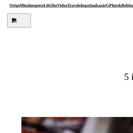
Origo
Mindmegette
Life
She
Videa
Travelo
Ingatlanbazár
GPhírek
Reblo
5 