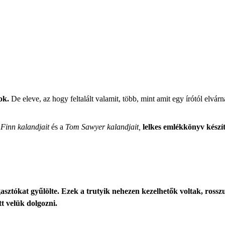
ok.
De eleve, az hogy feltalált valamit, több, mint amit egy írótól elvár
 Finn kalandjait
és a
Tom Sawyer kalandjait,
lelkes emlékkönyv készít
asztókat gyűlölte. Ezek a trutyik nehezen kezelhetők voltak, rossz
t velük dolgozni.