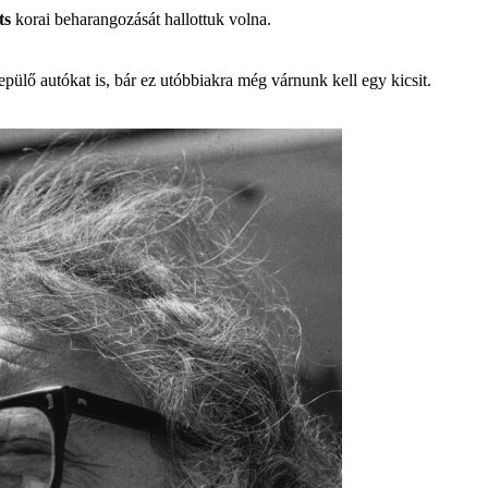
ts
korai beharangozását hallottuk volna.
epülő autókat is, bár ez utóbbiakra még várnunk kell egy kicsit.