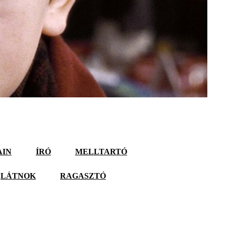
AIN
ÍRÓ
MELLTARTÓ
LÁTNOK
RAGASZTÓ