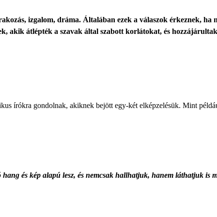
órakozás, izgalom, dráma. Általában ezek a válaszok érkeznek, ha
 akik átlépték a szavak által szabott korlátokat, és hozzájárulta
kus írókra gondolnak, akiknek bejött egy-két elképzelésük. Mint példá
ang és kép alapú lesz, és nemcsak hallhatjuk, hanem láthatjuk is ma