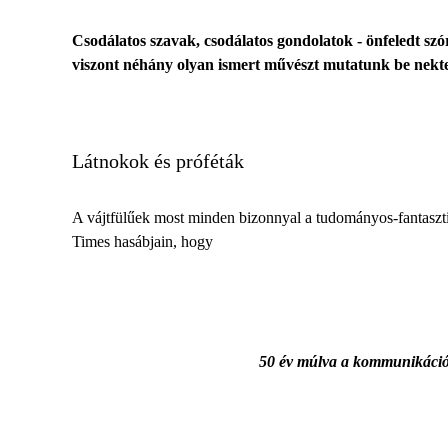
Csodálatos szavak, csodálatos gondolatok - önfeledt sz
viszont néhány olyan ismert művészt mutatunk be nektek,
Látnokok és próféták
A vájtfülűek most minden bizonnyal a tudományos-fantaszti
Times hasábjain, hogy
50 év múlva a kommunikáció h