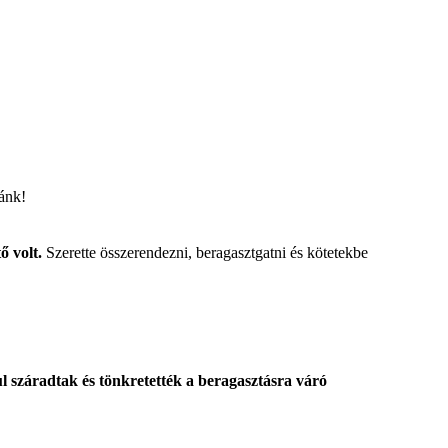
nánk!
ő volt.
Szerette összerendezni, beragasztgatni és kötetekbe
ul száradtak és tönkretették a beragasztásra váró