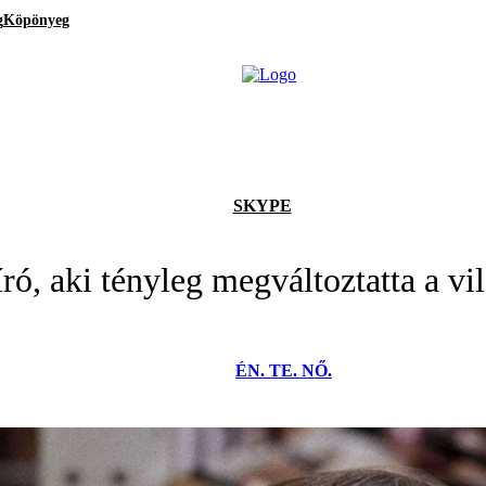
g
Köpönyeg
SKYPE
író, aki tényleg megváltoztatta a vi
ÉN. TE. NŐ.