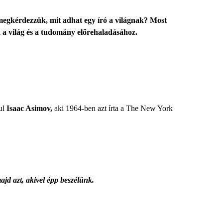
 megkérdezzük, mit adhat egy író a világnak? Most
k a világ és a tudomány előrehaladásához.
ul
Isaac Asimov,
aki 1964-ben azt írta a The New York
jd azt, akivel épp beszélünk.