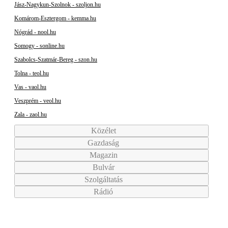
Jász-Nagykun-Szolnok - szoljon.hu
Komárom-Esztergom - kemma.hu
Nógrád - nool.hu
Somogy - sonline.hu
Szabolcs-Szatmár-Bereg - szon.hu
Tolna - teol.hu
Vas - vaol.hu
Veszprém - veol.hu
Zala - zaol.hu
Közélet
Gazdaság
Magazin
Bulvár
Szolgáltatás
Rádió