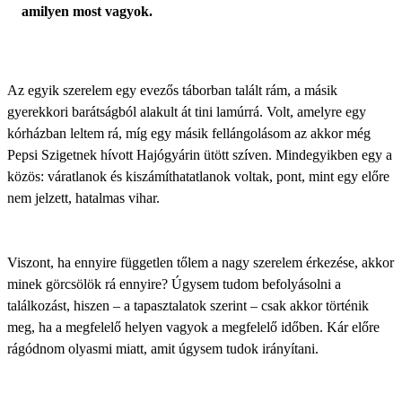
amilyen most vagyok.
Az egyik szerelem egy evezős táborban talált rám, a másik
gyerekkori barátságból alakult át tini lamúrrá. Volt, amelyre egy
kórházban leltem rá, míg egy másik fellángolásom az akkor még
Pepsi Szigetnek hívott Hajógyárin ütött szíven. Mindegyikben egy a
közös: váratlanok és kiszámíthatatlanok voltak, pont, mint egy előre
nem jelzett, hatalmas vihar.
Viszont, ha ennyire független tőlem a nagy szerelem érkezése, akkor
minek görcsölök rá ennyire? Úgysem tudom befolyásolni a
találkozást, hiszen – a tapasztalatok szerint – csak akkor történik
meg, ha
a megfelelő helyen vagyok a megfelelő időben
. Kár előre
rágódnom olyasmi miatt, amit úgysem tudok irányítani.