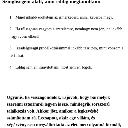
Szingliségem alatt, amit eddig megtanultam:
Minél inkább erőltetem az ismerkedést, annál kevésbé megy.
Ha túlságosan vágyom a szerelemre, nemhogy nem jön, de inkább
nagy ívben elkerül.
Izzadságszagú próbálkozásaimmal inkább taszítom, mint vonzom a
férfiakat.
Eddig sem én irányítottam, most sem én fogok.
Ugyanis, ha visszagondolok, rájövök, hogy bármelyik
szerelmi sztorimról legyen is szó, mindegyik sorsszerű
találkozás volt. Akkor jött, amikor a legkevésbé
számítottam rá. Lecsapott, akár egy villám, és
végérvényesen megváltoztatta az életemet: olyanná formált,