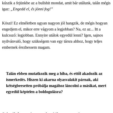
kúszik a fejünkbe az a bullshit mondat, amit bár utálunk, talán mégis
igaz:
„Engedd el, és jönni fog!”
Köszi! Ez elméletben ugyan nagyon jól hangzik, de mégis hogyan
engedjem el, mikor erre vágyom a legjobban? Na, ez az... Itt a
kulcsszó: legjobban. Ennyire
utálok egyedül lenni
? Igen, sajnos
nyilvánvaló, hogy szükségem van egy társra ahhoz, hogy teljes
embernek érezhessem magam.
Talán ebben mutatkozik meg a hiba, és ettől akadozik az
ismerkedés. Hiszen ki akarna olyasvalakit párnak, aki
kétségbeesetten próbálja magához láncolni a másikat, mert
egyedül képtelen a boldogulásra?