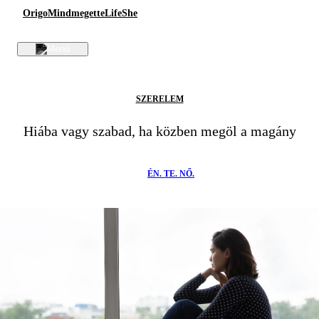
Origo
Mindmegette
Life
She
SZERELEM
Hiába vagy szabad, ha közben megöl a magány
ÉN. TE. NŐ.