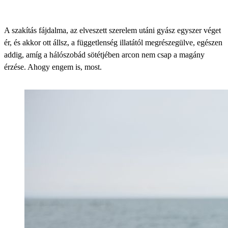
A szakítás fájdalma, az elveszett szerelem utáni gyász egyszer véget
ér, és akkor ott állsz, a függetlenség illatától megrészegülve, egészen
addig, amíg a hálószobád sötétjében arcon nem csap a magány
érzése. Ahogy engem is, most.