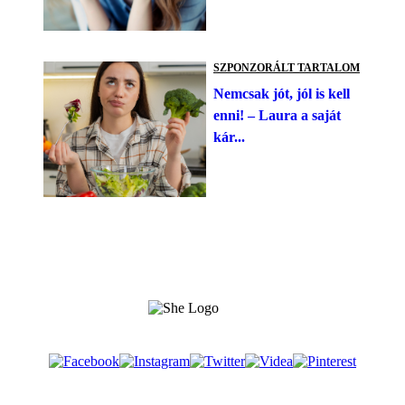
SZPONZORÁLT TARTALOM
Nemcsak jót, jól is kell
enni! – Laura a saját
kár...