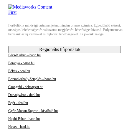
Portfóliónk minőségi tartalmat jelent minden olvasó számára. Egyedülálló elérést,
országos lefedettséget és változatos megjelenési lehetőséget biztosít. Folyamatosan
keressük az új irányokat és fejlődési lehetőségeket. Ez jövőnk záloga.
Regionális hírportálok
Bács-Kiskun - baon.hu
Baranya - bama.hu
Békés - beol.hu
Borsod-Abaúj-Zemplén - boon.hu
Csongrád - delmagyar.hu
Dunaújváros - duol.hu
Fejér - feol.hu
Győr-Moson-Sopron - kisalfold.hu
Hajdú-Bihar - haon.hu
Heves - heol.hu