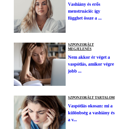
Vashiány és erős
menstruáció: így
függhet össze a ...
SZPONZORÁLT
MEGJELENÉS
Nem akkor ér véget a
vaspótlás, amikor végre
jobb ...
SZPONZORÁLT TARTALOM
Vaspótlás okosan: mi a
különbség a vashiány és
a v...