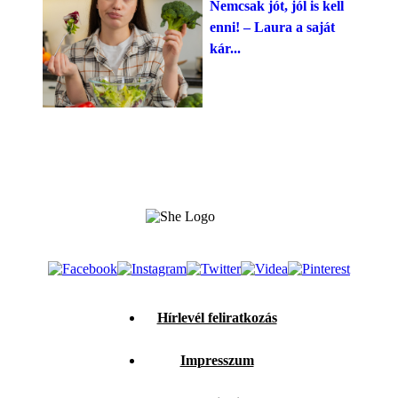
Nemcsak jót, jól is kell
enni! – Laura a saját
kár...
Hírlevél feliratkozás
Impresszum