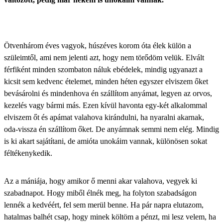
Ötvenhárom éves vagyok, húszéves korom óta élek külön a
szüleimtől, ami nem jelenti azt, hogy nem törődöm velük. Elvált
férfiként minden szombaton náluk ebédelek, mindig ugyanazt a
kicsit sem kedvenc ételemet, minden héten egyszer elviszem őket
bevásárolni és mindenhova én szállítom anyámat, legyen az orvos,
kezelés vagy bármi más. Ezen kívül havonta egy-két alkalommal
elviszem őt és apámat valahova kirándulni, ha nyaralni akarnak,
oda-vissza én szállítom őket. De anyámnak semmi nem elég. Mindig
is ki akart sajátítani, de amióta unokáim vannak, különösen sokat
féltékenykedik.
Az a mániája, hogy amikor ő menni akar valahova, vegyek ki
szabadnapot. Hogy miből élnék meg, ha folyton szabadságon
lennék a kedvéért, fel sem merül benne. Ha pár napra elutazom,
hatalmas balhét csap, hogy minek költöm a pénzt, mi lesz velem, ha