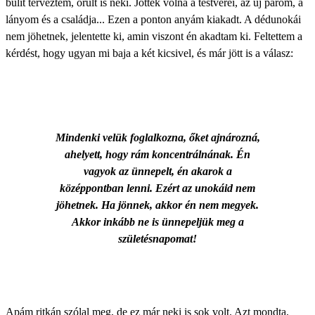
bulit terveztem, örült is neki. Jöttek volna a testvérei, az új párom, a
lányom és a családja... Ezen a ponton anyám kiakadt. A dédunokái
nem jöhetnek, jelentette ki, amin viszont én akadtam ki.
Feltettem a
kérdést
, hogy ugyan mi baja a két kicsivel, és már jött is a válasz:
Mindenki velük foglalkozna, őket ajnározná,
ahelyett, hogy rám koncentrálnának. Én
vagyok az ünnepelt, én akarok a
középpontban lenni. Ezért az unokáid nem
jöhetnek. Ha jönnek, akkor én nem megyek.
Akkor inkább ne is ünnepeljük meg a
születésnapomat!
Apám ritkán szólal meg, de ez már neki is sok volt. Azt mondta,