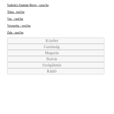
Szabolcs-Szatmár-Bereg - szon.hu
Tolna - teol.hu
Vas - vaol.hu
Veszprém - veol.hu
Zala - zaol.hu
Közélet
Gazdaság
Magazin
Bulvár
Szolgáltatás
Rádió