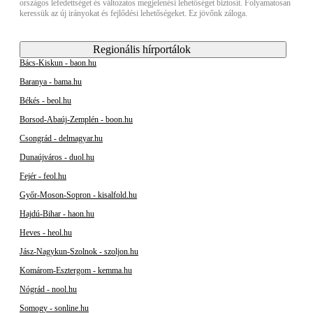
országos lefedettséget és változatos megjelenési lehetőséget biztosít. Folyamatosan
keressük az új irányokat és fejlődési lehetőségeket. Ez jövőnk záloga.
Regionális hírportálok
Bács-Kiskun - baon.hu
Baranya - bama.hu
Békés - beol.hu
Borsod-Abaúj-Zemplén - boon.hu
Csongrád - delmagyar.hu
Dunaújváros - duol.hu
Fejér - feol.hu
Győr-Moson-Sopron - kisalfold.hu
Hajdú-Bihar - haon.hu
Heves - heol.hu
Jász-Nagykun-Szolnok - szoljon.hu
Komárom-Esztergom - kemma.hu
Nógrád - nool.hu
Somogy - sonline.hu