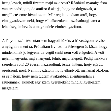
beteg leszek, miből fizetem majd az orvost? Ráadásul nyaralgatásra
van szabadságom, de amikor ő akarja, hogy ne dolgozzak, a
megélhetésemre hivatkozom. Már rég lemondtam arról, hogy
elmagyarázzam neki, hogy vállalkozóként a szabadnapjaiamt a
lehetőségeimhez és a megrendeléseimhez igazítom.
A lányom születése után sem hagyott békén, a házasságom részben
a nyűgjeire ment rá. Próbáltam lavírozni a feleségem és közte, hogy
mindenkinek jó legyem, de végül senki nem volt elégedett. A volt
nejem megvárta, míg a lányunk felnő, majd lelépett. Pedig mekkora
szerelem volt! 20 évesen házasodtunk össze, hittem, hogy együtt
öregszünk meg. Nem hibáztatom, hogy elhagyott, magamat okolom,
és sajnálom, hogy nem tudtam gyakrabban ellentmondani a
szüleimnek, akiknek egy szem gyerekeként mindig igyekeztem
megfelelni.