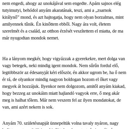
nem engedi, ahogy az unokájával sem engedte. Apám sajnos elég
tutyimutyi, behódol anyám akaratának, teszi, ami a „zsarnok
királynő” mond, és azt hajtogatja, hogy nem olyan borzalmas, mint
amilyennek tűnik. Én kinőttem ebből. Nagy ára volt, életem
szerelmét és a család, az otthon érzését veszítettem el miatta, de ma
már nyugodtan mondok nemet.
Ha a lányom megkér, hogy vigyázzak a gyerekekre, mert dolga van
vagy betegek, neki mindig igent mondok. Nem sűrűn fordul elő,
legtöbbször az édesanyját kéri először, én akkor ugrom be, ha ő nem
ér rá, de olyankor mindig nagyon boldogan hozom el őket vagy
megyek át hozzájuk. Ilyenkor nem dolgozom, amitől anyám kiakad,
hogy bezzeg az unokáim miatt hajlandó vagyok erre, ő meg akár
meg is halhat tőlem. Már nem veszem fel az ilyen mondatokat, de
van, ami azért nekem is sok.
Anyám 70. születésnapját ünnepeltük volna tavaly nyáron, nagy