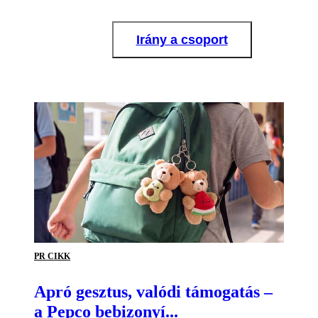
Irány a csoport
PR CIKK
Apró gesztus, valódi támogatás –
a Pepco bebizonyí...