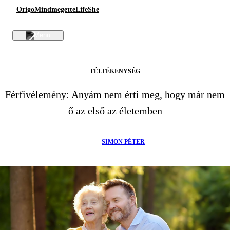
Origo
Mindmegette
Life
She
FÉLTÉKENYSÉG
Férfivélemény: Anyám nem érti meg, hogy már nem
ő az első az életemben
SIMON PÉTER