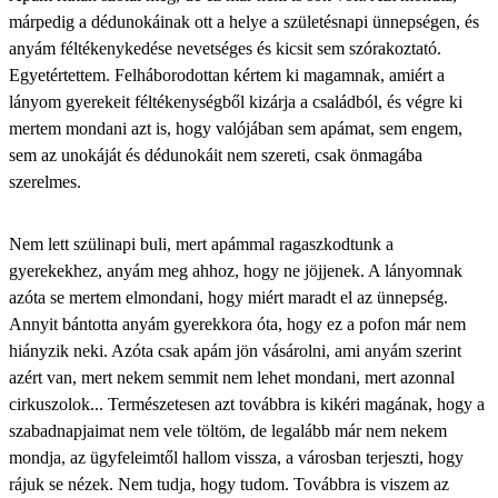
márpedig a dédunokáinak ott a helye a születésnapi ünnepségen, és
anyám féltékenykedése nevetséges és kicsit sem szórakoztató.
Egyetértettem. Felháborodottan kértem ki magamnak, amiért a
lányom gyerekeit féltékenységből kizárja a családból, és
végre ki
mertem mondani
azt is, hogy valójában sem apámat, sem engem,
sem az unokáját és dédunokáit nem szereti, csak önmagába
szerelmes.
Nem lett szülinapi buli, mert apámmal ragaszkodtunk a
gyerekekhez, anyám meg ahhoz, hogy ne jöjjenek. A lányomnak
azóta se mertem elmondani, hogy miért maradt el az ünnepség.
Annyit bántotta anyám gyerekkora óta, hogy ez a pofon már nem
hiányzik neki. Azóta csak apám jön vásárolni, ami anyám szerint
azért van, mert nekem semmit nem lehet mondani, mert azonnal
cirkuszolok... Természetesen azt továbbra is kikéri magának, hogy a
szabadnapjaimat nem vele töltöm, de legalább már nem nekem
mondja, az ügyfeleimtől hallom vissza, a városban terjeszti, hogy
rájuk se nézek. Nem tudja, hogy tudom. Továbbra is viszem az