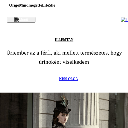
Origo
Mindmegette
Life
She
ILLEMTAN
Úriember az a férfi, aki mellett természetes, hogy
úrinőként viselkedem
KISS OLGA