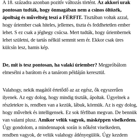
A 18. századra azonban pozitív változás történt.
Az akkori urak
pontosan tudták, hogy önmagában nem a csinos öltözék,
ápoltság és műveltség teszi a FÉRFIT.
Tisztában voltak azzal,
hogy úriember csak hiteles, jellemes, tiszta és feddhetetlen ember
lehet. S ez csak a jéghegy csúcsa. Mert tudták, hogy úriembernek
lehet születni, de tartás nélkül semmit sem ér. Ekkor csak üres
külcsín lesz, hamis kép.
De, mit is tesz pontosan, ha valaki úriember?
Megpróbálom
elmesélni a barátom és a tanárom példáján keresztül.
Valahogy, nekik magától értetődő az az egész, ők egyszerűen
ilyenek. Az egy dolog, hogy mindig tiszták, ápoltak. Ügyelnek a
részletekre is, rendben van a kezük, lábuk, körmük. Az is egy dolog,
hogy műveltek és intelligensek. Ez sok férfiban megvan. De bennük
van valami plusz.
Amikor velük vagyok, másképpen viselkedem.
Úgy gondolom, a mindennapok során is nőként viselkedem,
rendben vagyok, de velük valahogy átlényegülök. Úgy kezdem