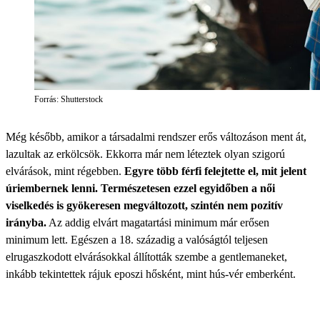
Forrás: Shutterstock
Még később, amikor a társadalmi rendszer erős változáson ment át,
lazultak az erkölcsök. Ekkorra már nem léteztek olyan szigorú
elvárások, mint régebben.
Egyre több férfi felejtette el, mit jelent
úriembernek lenni. Természetesen ezzel egyidőben a női
viselkedés is gyökeresen megváltozott, szintén nem pozitív
irányba.
Az addig elvárt magatartási minimum már erősen
minimum lett. Egészen a 18. századig a valóságtól teljesen
elrugaszkodott elvárásokkal állították szembe a gentlemaneket,
inkább tekintettek rájuk eposzi hősként, mint hús-vér emberként.