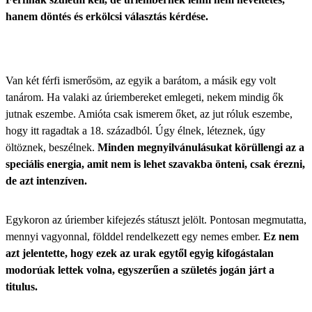
hanem döntés és erkölcsi választás kérdése.
Van két férfi ismerősöm, az egyik a barátom, a másik egy volt
tanárom. Ha valaki az úriembereket emlegeti, nekem mindig ők
jutnak eszembe. Amióta csak ismerem őket, az jut róluk eszembe,
hogy itt ragadtak a 18. századból. Úgy élnek, léteznek, úgy
öltöznek, beszélnek.
Minden megnyilvánulásukat körüllengi az a
speciális energia, amit nem is lehet szavakba önteni, csak érezni,
de azt intenzíven.
Egykoron az úriember kifejezés státuszt jelölt. Pontosan megmutatta,
mennyi vagyonnal, földdel rendelkezett egy nemes ember.
Ez nem
azt jelentette, hogy ezek az urak egytől egyig kifogástalan
modorúak lettek volna, egyszerűen a születés jogán járt a
titulus.