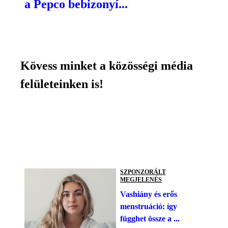
a Pepco bebizonyí...
Kövess minket a közösségi média
felületeinken is!
SZPONZORÁLT
MEGJELENÉS
Vashiány és erős
menstruáció: így
függhet össze a ...