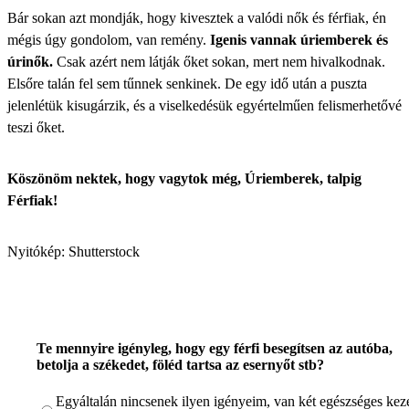
Bár sokan azt mondják, hogy kivesztek a valódi nők és férfiak, én
mégis úgy gondolom, van remény.
Igenis vannak úriemberek és
úrinők.
Csak azért nem látják őket sokan, mert nem hivalkodnak.
Elsőre talán fel sem tűnnek senkinek. De egy idő után a puszta
jelenlétük kisugárzik, és a viselkedésük egyértelműen felismerhetővé
teszi őket.
Köszönöm nektek, hogy vagytok még, Úriemberek, talpig
Férfiak!
Nyitókép: Shutterstock
Te mennyire igényleg, hogy egy férfi besegítsen az autóba,
betolja a székedet, föléd tartsa az esernyőt stb?
Egyáltalán nincsenek ilyen igényeim, van két egészséges ke