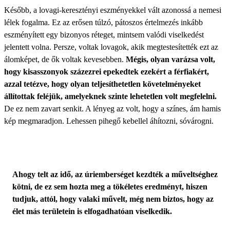
Később, a lovagi-keresztényi eszményekkel vált azonossá a nemesi
lélek fogalma. Ez az erősen túlzó, pátoszos értelmezés inkább
eszményített egy bizonyos réteget, mintsem valódi viselkedést
jelentett volna. Persze, voltak lovagok, akik megtestesítették ezt az
álomképet, de ők voltak kevesebben.
Mégis, olyan varázsa volt,
hogy kisasszonyok százezrei epekedtek ezekért a férfiakért,
azzal tetézve, hogy olyan teljesíthetetlen követelményeket
állítottak feléjük, amelyeknek szinte lehetetlen volt megfelelni.
De ez nem zavart senkit. A lényeg az volt, hogy a színes, ám hamis
kép megmaradjon. Lehessen pihegő kebellel áhítozni, sóvárogni.
Ahogy telt az idő, az úriemberséget kezdték a műveltséghez
kötni, de ez sem hozta meg a tökéletes eredményt, hiszen
tudjuk, attól, hogy valaki művelt, még nem biztos, hogy az
élet más területein is elfogadhatóan viselkedik.