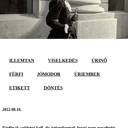
ILLEMTAN
VISELKEDÉS
ÚRINŐ
FÉRFI
JÓMODOR
ÚRIEMBER
ETIKETT
DÖNTÉS
2022.08.16.
Férfinak születni kell, de úriembernek lenni nem neveltetés,