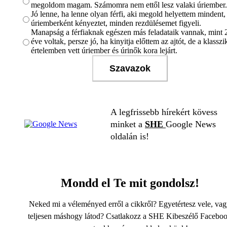
megoldom magam. Számomra nem ettől lesz valaki úriember.
Jó lenne, ha lenne olyan férfi, aki megold helyettem mindent,
úriemberként kényeztet, minden rezdülésemet figyeli.
Manapság a férfiaknak egészen más feladataik vannak, mint 
éve voltak, persze jó, ha kinyitja előttem az ajtót, de a klasszi
értelemben vett úriember és úrinők kora lejárt.
Szavazok
A legfrissebb hírekért kövess
minket a
SHE
Google News
oldalán is!
Mondd el Te mit gondolsz!
Neked mi a véleményed erről a cikkről? Egyetértesz vele, va
teljesen máshogy látod? Csatlakozz a SHE Kibeszélő Facebo