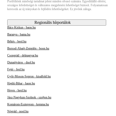
Portfóliónk minőségi tartalmat jelent minden olvasó számára. Egyedülálló elérést,
országos lefedettséget és változatos megjelenési lehetőséget biztosít. Folyamatosan
keressük az új irányokat és fejlődési lehetőségeket. Ez jövőnk záloga.
Regionális hírportálok
Bács-Kiskun - baon.hu
Baranya - bama.hu
Békés - beol.hu
Borsod-Abaúj-Zemplén - boon.hu
Csongrád - delmagyar.hu
Dunaújváros - duol.hu
Fejér - feol.hu
Győr-Moson-Sopron - kisalfold.hu
Hajdú-Bihar - haon.hu
Heves - heol.hu
Jász-Nagykun-Szolnok - szoljon.hu
Komárom-Esztergom - kemma.hu
Nógrád - nool.hu