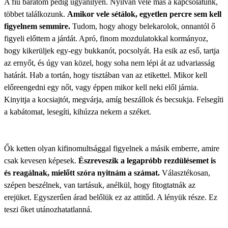
A fiú barátom pedig ugyanilyen. Nyilván vele más a kapcsolatunk,
többet találkozunk.
Amikor vele sétálok, egyetlen percre sem kell
figyelnem semmire.
Tudom, hogy ahogy belekarolok, onnantól ő
figyeli előttem a járdát. Apró, finom mozdulatokkal kormányoz,
hogy kikerüljek egy-egy bukkanót, pocsolyát. Ha esik az eső, tartja
az ernyőt, és úgy van közel, hogy soha nem lépi át az udvariasság
határát. Hab a tortán, hogy tisztában van az etikettel. Mikor kell
előreengedni egy nőt, vagy éppen mikor kell neki elől járnia.
Kinyitja a kocsiajtót, megvárja, amíg beszállok és becsukja. Felsegíti
a kabátomat, lesegíti, kihúzza nekem a széket.
Ők ketten olyan kifinomultsággal figyelnek a másik emberre, amire
csak kevesen képesek.
Észreveszik a legapróbb rezdülésemet is
és reagálnak, mielőtt szóra nyitnám a számat.
Választékosan,
szépen beszélnek, van tartásuk, anélkül, hogy fitogtatnák az
erejüket. Egyszerűen árad belőlük ez az attitűd. A lényük része.
Ez
teszi őket utánozhatatlanná.