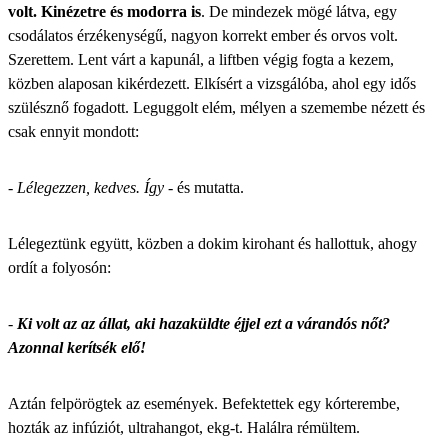
volt. Kinézetre és modorra is
. De mindezek mögé látva, egy
csodálatos érzékenységű, nagyon korrekt ember és orvos volt.
Szerettem. Lent várt a kapunál, a liftben végig fogta a kezem,
közben alaposan kikérdezett. Elkísért a vizsgálóba, ahol egy idős
szülésznő fogadott. Leguggolt elém, mélyen a szemembe nézett és
csak ennyit mondott:
-
Lélegezzen, kedves. Így
- és mutatta.
Lélegeztünk együtt, közben a dokim kirohant és hallottuk, ahogy
ordít a folyosón:
-
Ki volt az az állat, aki hazaküldte éjjel ezt a várandós nőt?
Azonnal kerítsék elő!
Aztán felpörögtek az események. Befektettek egy kórterembe,
hozták az infúziót, ultrahangot, ekg-t. Halálra rémültem.