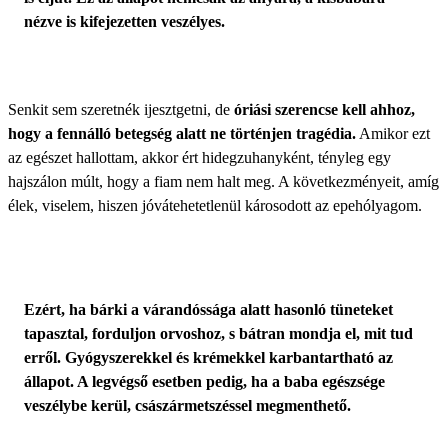
nézve is kifejezetten veszélyes.
Senkit sem szeretnék ijesztgetni, de
óriási szerencse kell ahhoz,
hogy a fennálló betegség alatt ne történjen tragédia.
Amikor ezt
az egészet hallottam, akkor ért hidegzuhanyként, tényleg egy
hajszálon múlt, hogy a fiam nem halt meg. A következményeit, amíg
élek, viselem, hiszen jóvátehetetlenül károsodott az epehólyagom.
Ezért, ha bárki a várandóssága alatt hasonló tüneteket
tapasztal, forduljon orvoshoz, s bátran mondja el, mit tud
erről. Gyógyszerekkel és krémekkel karbantartható az
állapot. A legvégső esetben pedig, ha a baba egészsége
veszélybe kerül, császármetszéssel megmenthető.