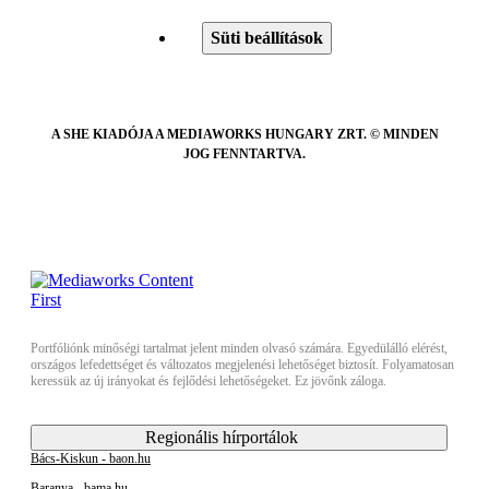
Süti beállítások
A SHE KIADÓJA A MEDIAWORKS HUNGARY ZRT. © MINDEN
JOG FENNTARTVA.
Portfóliónk minőségi tartalmat jelent minden olvasó számára. Egyedülálló elérést,
országos lefedettséget és változatos megjelenési lehetőséget biztosít. Folyamatosan
keressük az új irányokat és fejlődési lehetőségeket. Ez jövőnk záloga.
Regionális hírportálok
Bács-Kiskun - baon.hu
Baranya - bama.hu