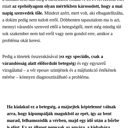
miatt
az epehólyagom olyan mértékben károsodott, hogy a mai
napig szenvedek tőle.
Mindezt azért, mert volt, aki elbagatellizálta,
a dokim pedig nem tudott erről. Döbbenten tapasztalom ma is azt,
mennyi várandós szenved
ettől a betegségtől, mert még mindig túl
sok szakember nem tud erről vagy nem gondol erre, amikor a
probléma okát keresi.
Pedig a tünetek összerakásával (
ez egy speciális, csak a
várandósság alatt előforduló betegség
) és egy egyszerű
vizsgálattal – a vér epesav szintjének és a májfunkció értékének
mérése – könnyen diagnosztizálható a probléma.
Ha kialakul ez a betegség, a májsejtek képtelenné válnak
arra, hogy kipumpálják magukból az epét, így az bent
marad, felhamozódik a vérben, majd egy idő után a bőrbe
is eljut. Ez az állapot nemcsak az anyára, a kisbabára