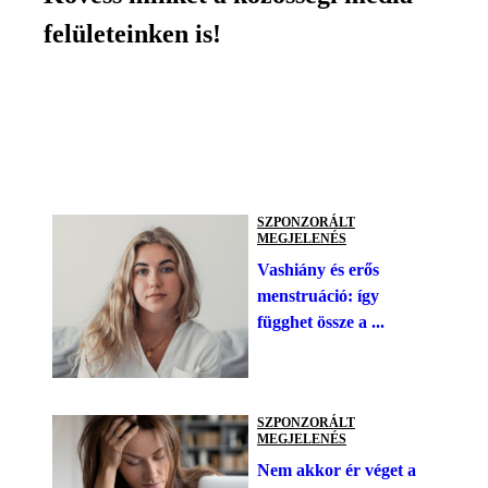
felületeinken is!
SZPONZORÁLT
MEGJELENÉS
Vashiány és erős
menstruáció: így
függhet össze a ...
SZPONZORÁLT
MEGJELENÉS
Nem akkor ér véget a