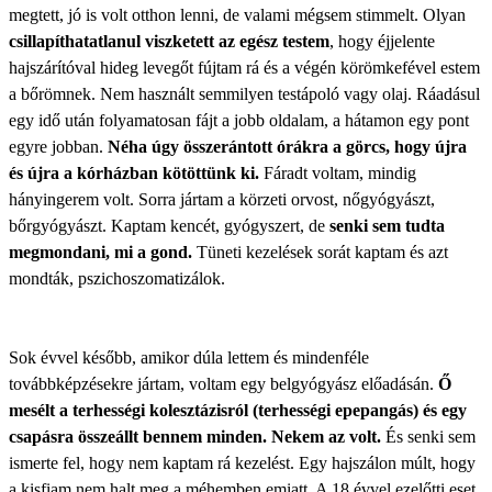
megtett, jó is volt otthon lenni, de valami mégsem stimmelt. Olyan
csillapíthatatlanul viszketett az egész testem
, hogy éjjelente
hajszárítóval hideg levegőt fújtam rá és a végén körömkefével estem
a bőrömnek. Nem használt semmilyen
testápoló vagy olaj
. Ráadásul
egy idő után folyamatosan fájt a jobb oldalam, a hátamon egy pont
egyre jobban.
Néha úgy összerántott órákra a görcs, hogy újra
és újra a kórházban kötöttünk ki.
Fáradt voltam, mindig
hányingerem volt. Sorra jártam a körzeti orvost, nőgyógyászt,
bőrgyógyászt. Kaptam kencét, gyógyszert, de
senki sem tudta
megmondani, mi a gond.
Tüneti kezelések sorát kaptam és azt
mondták, pszichoszomatizálok.
Sok évvel később, amikor dúla lettem és mindenféle
továbbképzésekre jártam, voltam egy belgyógyász előadásán.
Ő
mesélt a terhességi kolesztázisról (terhességi epepangás) és egy
csapásra összeállt bennem minden. Nekem az volt.
És senki sem
ismerte fel, hogy nem kaptam rá kezelést. Egy hajszálon múlt, hogy
a kisfiam nem halt meg a méhemben emiatt. A 18 évvel ezelőtti eset