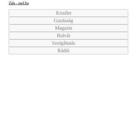
Zala - zaol.hu
Közélet
Gazdaság
Magazin
Bulvár
Szolgáltatás
Rádió