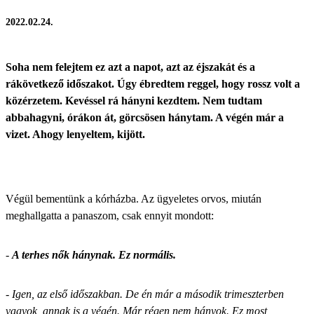
2022.02.24.
Soha nem felejtem ez azt a napot, azt az éjszakát és a
rákövetkező időszakot. Úgy ébredtem reggel, hogy rossz volt a
közérzetem. Kevéssel rá hányni kezdtem. Nem tudtam
abbahagyni, órákon át, görcsösen hánytam. A végén már a
vizet. Ahogy lenyeltem, kijött.
Végül bementünk a kórházba. Az ügyeletes orvos, miután
meghallgatta a panaszom, csak ennyit mondott:
-
A terhes nők hánynak. Ez normális.
-
Igen, az első időszakban. De én már a második trimeszterben
vagyok, annak is a végén. Már régen nem hányok. Ez most