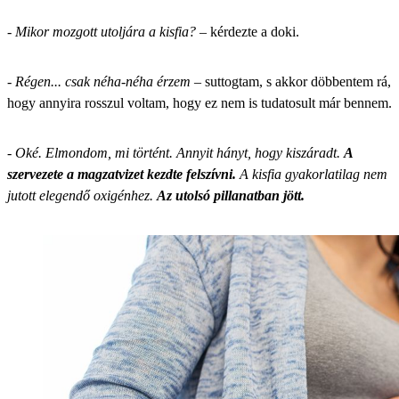
-
Mikor mozgott utoljára a kisfia?
– kérdezte a doki.
-
Régen... csak néha-néha érzem
– suttogtam, s akkor döbbentem rá,
hogy annyira rosszul voltam, hogy ez nem is tudatosult már bennem.
-
Oké. Elmondom, mi történt. Annyit hányt, hogy kiszáradt.
A
szervezete a magzatvizet kezdte felszívni.
A kisfia gyakorlatilag nem
jutott elegendő oxigénhez.
Az utolsó pillanatban jött.