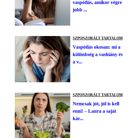
vaspótlás, amikor végre
jobb ...
SZPONZORÁLT TARTALOM
Vaspótlás okosan: mi a
különbség a vashiány és
a v...
SZPONZORÁLT TARTALOM
Nemcsak jót, jól is kell
enni! – Laura a saját
kár...