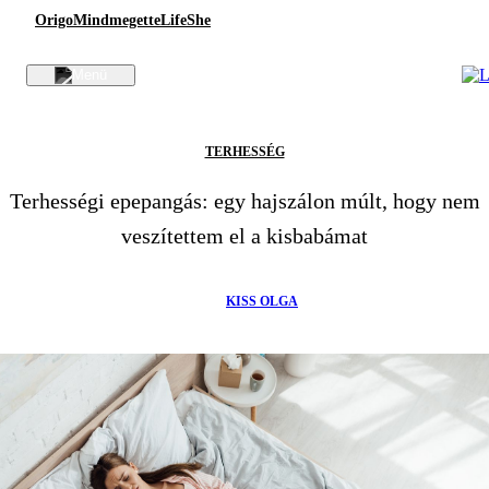
Origo
Mindmegette
Life
She
TERHESSÉG
Terhességi epepangás: egy hajszálon múlt, hogy nem
veszítettem el a kisbabámat
KISS OLGA