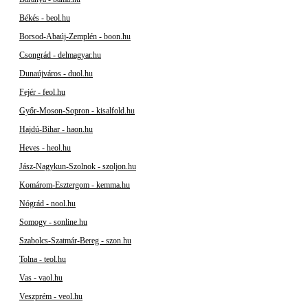
Békés - beol.hu
Borsod-Abaúj-Zemplén - boon.hu
Csongrád - delmagyar.hu
Dunaújváros - duol.hu
Fejér - feol.hu
Győr-Moson-Sopron - kisalfold.hu
Hajdú-Bihar - haon.hu
Heves - heol.hu
Jász-Nagykun-Szolnok - szoljon.hu
Komárom-Esztergom - kemma.hu
Nógrád - nool.hu
Somogy - sonline.hu
Szabolcs-Szatmár-Bereg - szon.hu
Tolna - teol.hu
Vas - vaol.hu
Veszprém - veol.hu